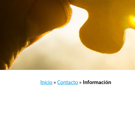
Inicio
»
Contacto
»
Información