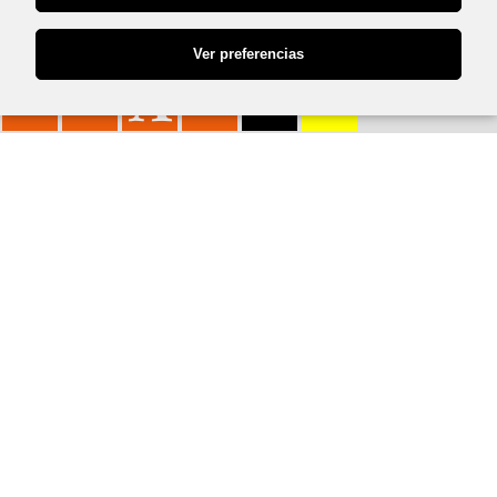
Ver preferencias
Audio by
websitevoice.com
R/ Sor Lucía, 2
Casa Azul (despacho 53 y 55)
36002, Pontevedra
R/ Javier Puig Llamas
Andar 4º (Oficina 4)
36001, Pontevedra