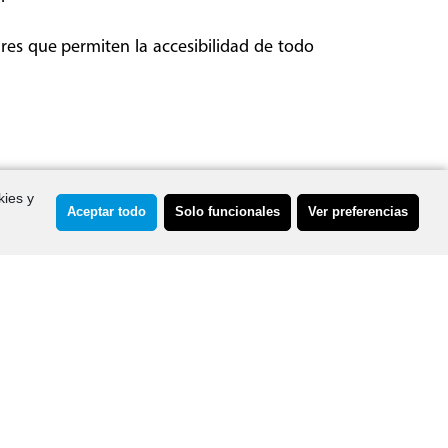
res que permiten la accesibilidad de todo
kies y
Aceptar todo
Solo funcionales
Ver preferencias
R/ Sor Lucía, 2
Audio by
websitevoice.com
asa Azul (despacho 53 y 55)
6002, Pontevedra
R/ Javier Puig Llamas
ndar 4º (Oficina 4)
6001, Pontevedra