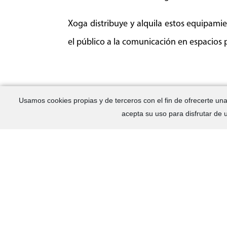
Xoga distribuye y alquila estos equipami
el público a la comunicación en espacios 
Usamos cookies propias y de terceros con el fin de ofrecerte una 
acepta su uso para disfrutar de
Mapa web
Aviso legal
Política de cookies (UE)
Política de privacidad
Política de privacidad RRSS