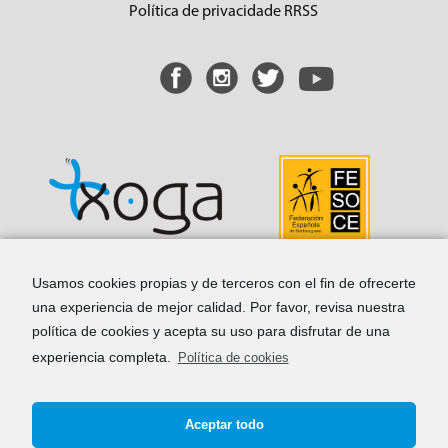
Política de privacidade RRSS
Usamos cookies propias y de terceros con el fin de ofrecerte
una experiencia de mejor calidad. Por favor, revisa nuestra
política de cookies y acepta su uso para disfrutar de una
R/ Sor Lucía, 2
experiencia completa.
Política de cookies
Casa Azul (despacho 53 y 55)
36002, Pontevedra
R/ Javier Puig Llamas
Aceptar todo
Andar 4º (Oficina 4)