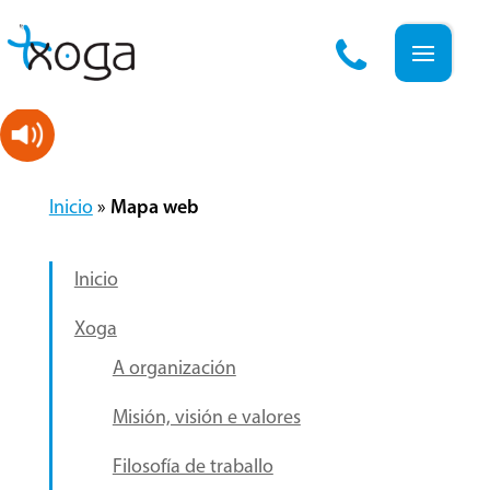
Skip
to
content
Inicio
»
Mapa web
Inicio
Xoga
A organización
Misión, visión e valores
Filosofía de traballo