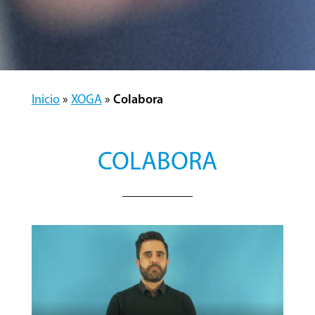
Inicio
»
XOGA
»
Colabora
COLABORA