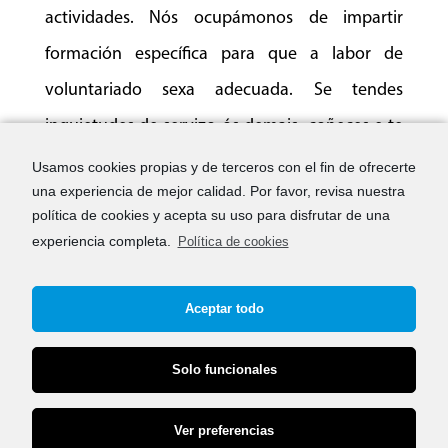
actividades. Nós ocupámonos de impartir
formación específica para que a labor de
voluntariado sexa adecuada. Se tendes
inquietudes de servizo ós demais, coñeces e te
identificas coa comunidade sensorial e dispós
Usamos cookies propias y de terceros con el fin de ofrecerte
una experiencia de mejor calidad. Por favor, revisa nuestra
de tempo, estás no lugar adecuado.
Lei
política de cookies y acepta su uso para disfrutar de una
Voluntariado
|
Lei Voluntariado de Galicia
.
experiencia completa.
Política de cookies
Aceptar todo
Solo funcionales
Mapa web
Aviso legal
Ver preferencias
Política de privacidade